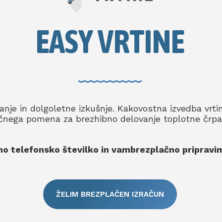
EASY VRTINE
nje in dolgoletne izkušnje. Kakovostna izvedba vrtin
učnega pomena za brezhibno delovanje toplotne črpa
no telefonsko številko in vambrezplačno pripravi
ŽELIM BREZPLAČEN IZRAČUN