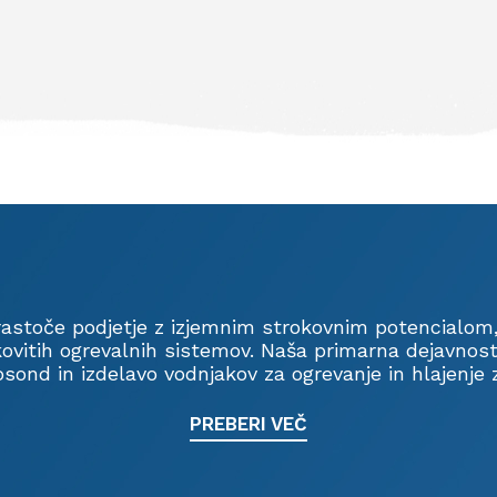
o rastoče podjetje z izjemnim strokovnim potencialom,
nkovitih ogrevalnih sistemov. Naša primarna dejavno
osond in izdelavo vodnjakov za ogrevanje in hlajenje 
PREBERI VEČ