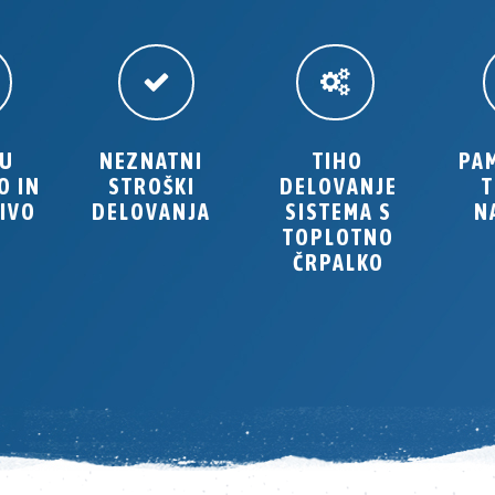
JU
NEZNATNI
TIHO
PA
O IN
STROŠKI
DELOVANJE
T
IVO
DELOVANJA
SISTEMA S
N
TOPLOTNO
ČRPALKO