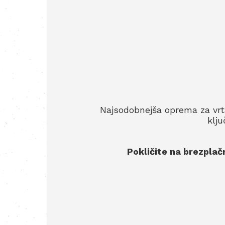
Najsodobnejša oprema za vrta
klj
Pokličite na brezplač