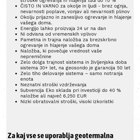
stroške ogrevanja in hlajenja tudi do 70 %
ČISTO IN VARNO za okolje in ljudi - brez ognja,
nevarnosti poplave, vonjav ali nevarnosti plinov
Okolju prijazno in zanesljivo ogrevanje in hlajenje
vašega doma.
Energijo lahko proizvaja 24 ur na dan
Ni odvisna od vremenskih vplivov
Pametna in trajna naložba za brezskrbno
ogrevanje in hlajenje vašega doma
Naložba, ki povečuje vrednost vaše
nepremičnine
Zelo dolga trajnost sistema in življenjska doba
sistema 30+ let, na geosondo je garancija 50 let
Zelo tiho delovanje sistema – samo notranja
enota
Neznatni stroški vzdrževanja
Subvencija Eko sklada pri investiciji do 40 %
naložbe ali največ 6.250 EUR
Nizki obratovalni stroški, visoki izkoristki
Za kaj vse se uporablja geotermalna