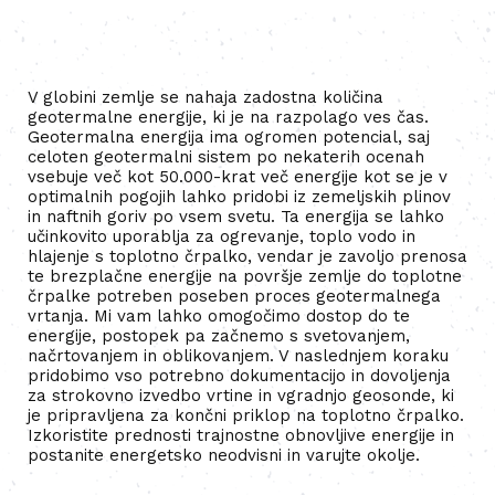
V globini zemlje se nahaja zadostna količina
geotermalne energije, ki je na razpolago ves čas.
Geotermalna energija ima ogromen potencial, saj
celoten geotermalni sistem po nekaterih ocenah
vsebuje več kot 50.000-krat več energije kot se je v
optimalnih pogojih lahko pridobi iz zemeljskih plinov
in naftnih goriv po vsem svetu. Ta energija se lahko
učinkovito uporablja za ogrevanje, toplo vodo in
hlajenje s toplotno črpalko, vendar je zavoljo prenosa
te brezplačne energije na površje zemlje do toplotne
črpalke potreben poseben proces geotermalnega
vrtanja. Mi vam lahko omogočimo dostop do te
energije, postopek pa začnemo s svetovanjem,
načrtovanjem in oblikovanjem. V naslednjem koraku
pridobimo vso potrebno dokumentacijo in dovoljenja
za strokovno izvedbo vrtine in vgradnjo geosonde, ki
je pripravljena za končni priklop na toplotno črpalko.
Izkoristite prednosti trajnostne obnovljive energije in
postanite energetsko neodvisni in varujte okolje.